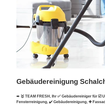
Gebäudereinigung Schalc
➨ 🥇 TEAM FRESH, Ihr ✅ Gebäudereiniger für ☑️ Un
Fensterreinigung, ✔️ Gebäudereinigung, ✚ Fassa