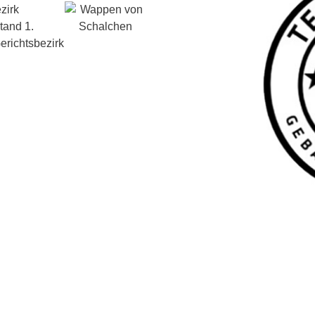
zirk
tand 1.
erichtsbezirk