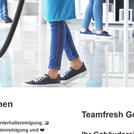
hen
terhaltsreinigung, 🤝
denreinigung und ❤️