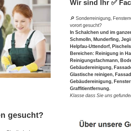
Wir sind Ihr ✅ F
🔎 Sonderreinigung, Fensterr
vorort gesucht?
In Schalchen und im ganzen 
Schmolln, Munderfing, Jeg
Helpfau-Uttendorf, Pischels
Bereichen: Reinigung in H
Reinigungsfachmann, Boden
Gebäudereinigung, Fassade
Glastische reinigen, Fassa
Gebäudereinigung, Fenster
Graffitientfernung.
Klasse dass Sie uns gefunde
en gesucht?