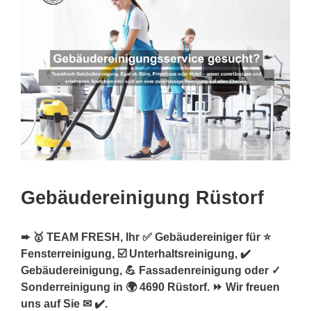
Gebäudereinigung Rüstorf
➨ 🥇 TEAM FRESH, Ihr ✅ Gebäudereiniger für ⭐
Fensterreinigung, ☑️ Unterhaltsreinigung, ✔️
Gebäudereinigung, 💪 Fassadenreinigung oder ✓
Sonderreinigung in 🌍 4690 Rüstorf. ⏩ Wir freuen
uns auf Sie ✉ ✔️.