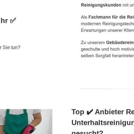
Ihr ✅
r Sie tun?
Top ✔️ Anbieter R
Unterhaltsreinig
gesucht?