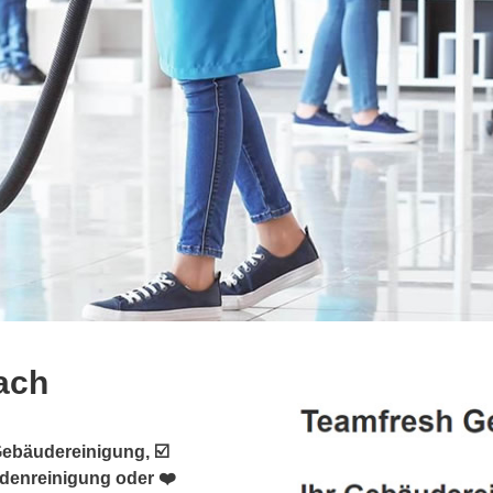
ach
Gebäudereinigung, ☑️
adenreinigung oder ❤️