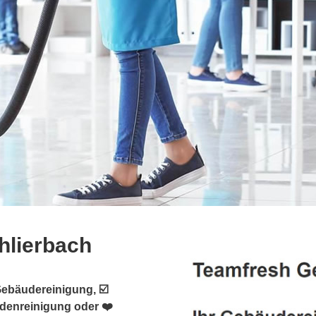
hlierbach
Gebäudereinigung, ☑️
adenreinigung oder ❤️