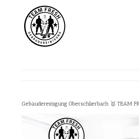
Zum
Inhalt
springen
Gebäudereinigung Oberschlierbach 🥇 TEAM FR