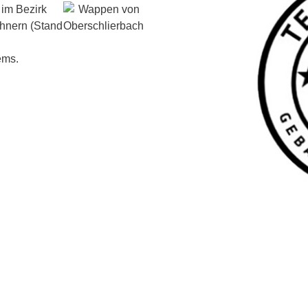
 im Bezirk
ohnern (Stand
ems.