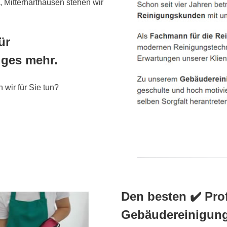
, Mitterharthausen stehen wir
ür
iges mehr.
 wir für Sie tun?
Den besten ✔️ Prof
Gebäudereinigung