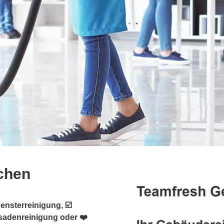
chen
ensterreinigung, ☑️
sadenreinigung oder ❤️