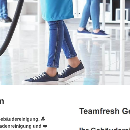
m
Gebäudereinigung, 🔝
sadenreinigung und ❤️