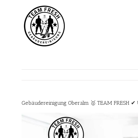
Zum
Inhalt
springen
Gebäudereinigung Oberalm 🥇 TEAM FRESH ✔ Un