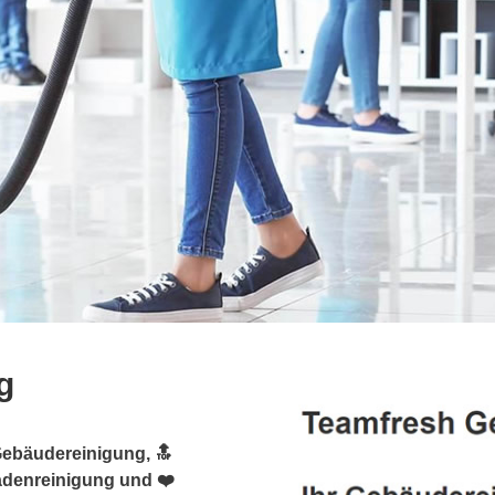
g
Gebäudereinigung, 🔝
sadenreinigung und ❤️