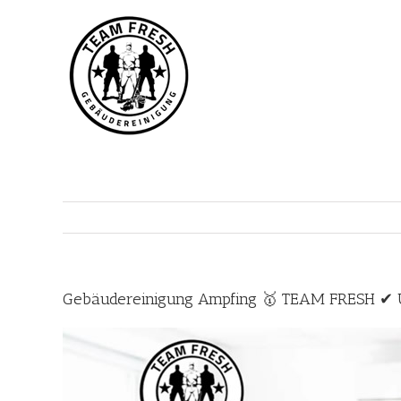
Zum
Inhalt
springen
Gebäudereinigung Ampfing 🥇 TEAM FRESH ✔ Un