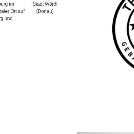
burg im
aler Ort auf
rg und