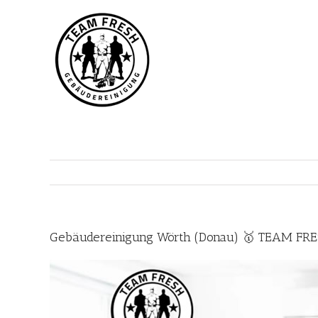
Zum
Inhalt
springen
Gebäudereinigung Wörth (Donau) 🥇 TEAM FRES