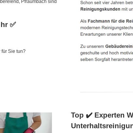
 Oberelend, Pfraumbach sind
Ihr ✅
für Sie tun?
Top ✔️ Experten W
Unterhaltsreinig