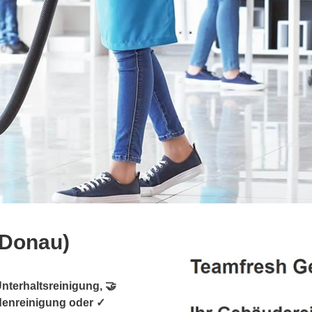
(Donau)
nterhaltsreinigung, 🤝
denreinigung oder ✓