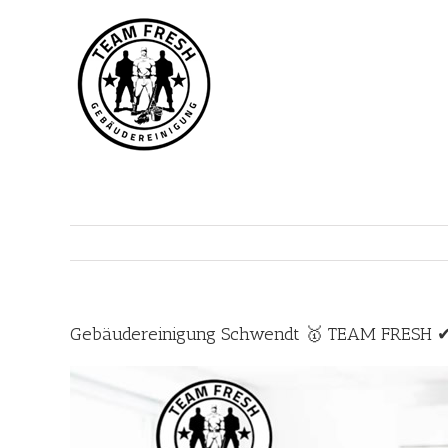
Zum
Inhalt
springen
Gebäudereinigung Schwendt 🥇 TEAM FRESH ✔ U