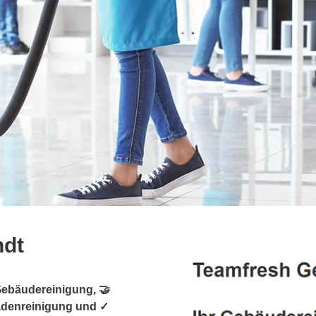
ndt
Gebäudereinigung, 🤝
sadenreinigung und ✓