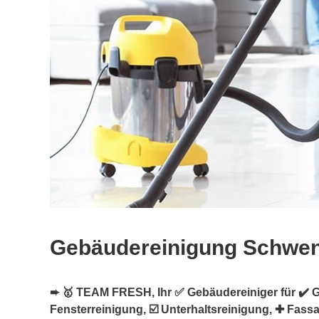
Gebäudereinigung Schwe
➨ 🥇 TEAM FRESH, Ihr ✅ Gebäudereiniger für ✔️ 
Fensterreinigung, ☑️ Unterhaltsreinigung, ✚ Fas