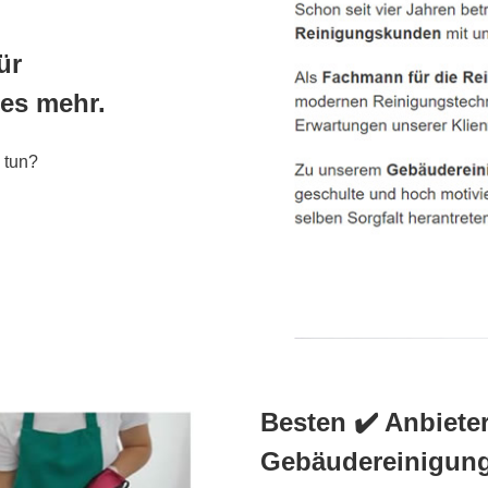
ür
es mehr.
 tun?
Besten ✔️ Anbiete
Gebäudereinigung