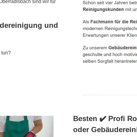
berradlsbach sind wir für
udereinigung und
 tun?
Besten ✔️ Profi R
oder Gebäuderein