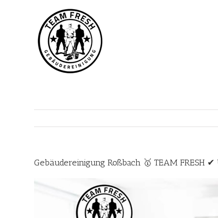
Zum
Inhalt
springen
Gebäudereinigung Roßbach 🥇 TEAM FRESH ✔ Un