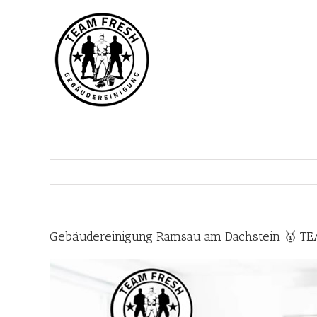
Zum
Inhalt
springen
Gebäudereinigung Ramsau am Dachstein 🥇 TEA