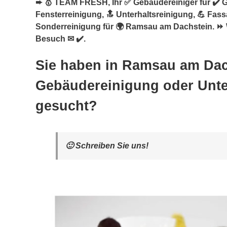
➨ 🥇 TEAM FRESH, Ihr ✅ Gebäudereiniger für ✔️ 
Fensterreinigung, 🔝 Unterhaltsreinigung, 💪 Fas
Sonderreinigung für 🌍 Ramsau am Dachstein. ⏩ W
Besuch ✉ ✔️.
Sie haben in Ramsau am Dac
Gebäudereinigung oder Unte
gesucht?
🙂 Schreiben Sie uns!