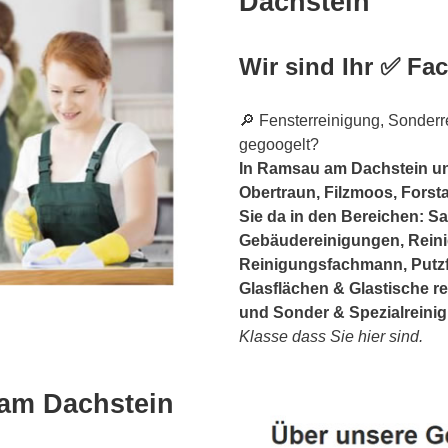
Dachstein
Wir sind Ihr ✅ F
🔎 Fensterreinigung, Sonderre
gegoogelt?
In Ramsau am Dachstein un
Obertraun, Filzmoos, Forsta
Sie da in den Bereichen: S
Gebäudereinigungen, Rein
Reinigungsfachmann, Putzf
Glasflächen & Glastische r
und Sonder & Spezialreini
Klasse dass Sie hier sind.
am Dachstein