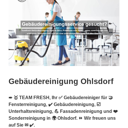
Gebäudereinigung Ohlsdorf
➨ 🥇 TEAM FRESH, Ihr ✅ Gebäudereiniger für 🤝
Fensterreinigung, ✔️ Gebäudereinigung, ☑️
Unterhaltsreinigung, 💪 Fassadenreinigung und ❤️
Sonderreinigung in 🌍 Ohlsdorf. ⏩ Wir freuen uns
auf Sie ✉ ✔️.