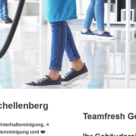
chellenberg
nterhaltsreinigung, ⭐
denreinigung und ❤️