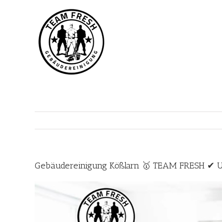
Zum
Inhalt
springen
Gebäudereinigung Kößlarn 🥇 TEAM FRESH ✔ Un