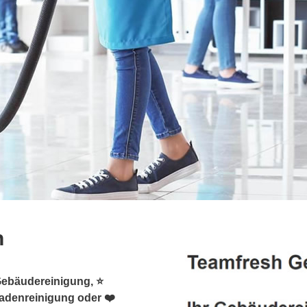
n
Gebäudereinigung, ⭐
sadenreinigung oder ❤️