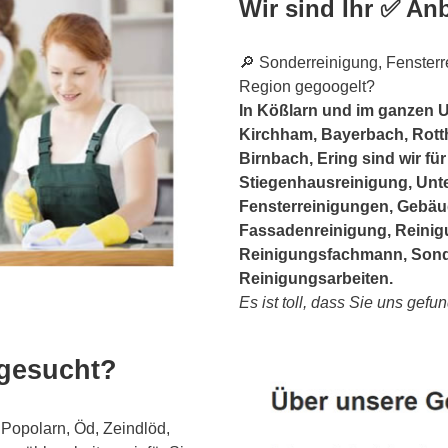
Wir sind Ihr ✅ Anb
🔎 Sonderreinigung, Fensterre
Region gegoogelt?
In Kößlarn und im ganzen Um
Kirchham, Bayerbach, Rott
Birnbach, Ering sind wir für
Stiegenhausreinigung, Unt
Fensterreinigungen, Gebäud
Fassadenreinigung, Reinig
Reinigungsfachmann, Sonde
Reinigungsarbeiten.
Es ist toll, dass Sie uns gef
 gesucht?
Popolarn, Öd, Zeindlöd,