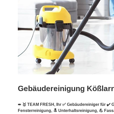
Gebäudereinigung Kößlar
➨ 🥇 TEAM FRESH, Ihr ✅ Gebäudereiniger für ✔️ 
Fensterreinigung, 🔝 Unterhaltsreinigung, 💪 Fas