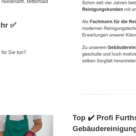
Niederarth, Mitterhaid
Ihr ✅
für Sie tun?
Top ✔️ Profi Furth
Gebäudereinigun