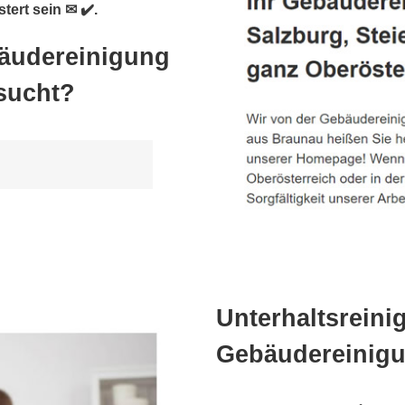
tert sein ✉ ✔️.
bäudereinigung
sucht?
Unterhaltsreini
Gebäudereinigu