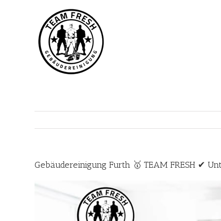
Zum
Inhalt
springen
Gebäudereinigung Furth 🥇 TEAM FRESH ✔ Unte