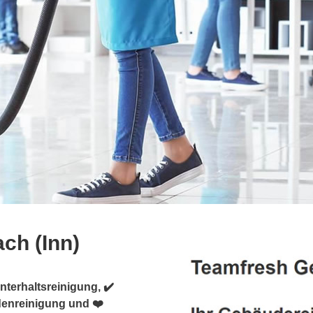
ch (Inn)
terhaltsreinigung, ✔️
denreinigung und ❤️