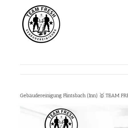
Zum
Inhalt
springen
Gebäudereinigung Flintsbach (Inn) 🥇 TEAM FR