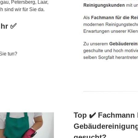
gau, Petersberg, Laar,
 sind wir für Sie da.
Ihr ✅
Sie tun?
Top ✔️ Fachmann F
Gebäudereinigung
gesucht?