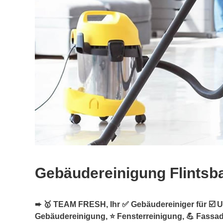
Gebäudereinigung Flintsba
➨ 🥇 TEAM FRESH, Ihr ✅ Gebäudereiniger für ☑️ Un
Gebäudereinigung, ⭐ Fensterreinigung, 💪 Fassa