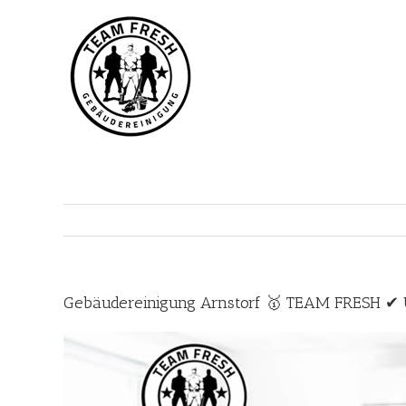
Zum
Inhalt
springen
Gebäudereinigung Arnstorf 🥇 TEAM FRESH ✔ U