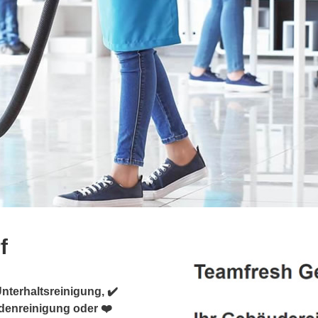
f
nterhaltsreinigung, ✔️
denreinigung oder ❤️